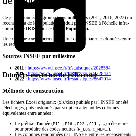
de la population
Ce jeu de données regroupe
trois millésimes
(2011, 2016, 2022) du
recensement de la population produit par l'INSEE à l'échelle infra-
communale
IRIS
, pour le thème
Population
.
Une colonne
permet de filtrer ou comparer les données entre
annee
les recensements.
Sources INSEE par millésime
2011
:
https://www.insee.fr/fr/statistiques/2028584
2016
:
https://www.insee.fr/fr/statistiques/4228434
Données ouvertes de référence
2022
:
https://www.insee.fr/fr/statistiques/8647014
Méthode de construction
Les fichiers Excel originaux (xls/xlsx) publiés par l'INSEE ont été
téléchargés, puis fusionnés par script en alignant les colonnes
équivalentes entre années :
Le préfixe d'année (
,
,
,
, ...) a été retiré
P11_
P16_
P22_
C11_
pour produire des codes neutres (
,
...).
P_LOG
C_MEN
Les colonnes renommées par l'INSEE entre les recensements