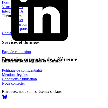
Données
Visualisations
Intégration IA
Thématiques
Foncier
Formation
Transports
Contact
Services et données
Page de connexion
Données ouvertes de référence
Informations légales et contact
Politique de confidentialité
Mentions légales
Conditions d'utilisation
Nous contacter
Retrouvez-nous sur les réseaux sociaux