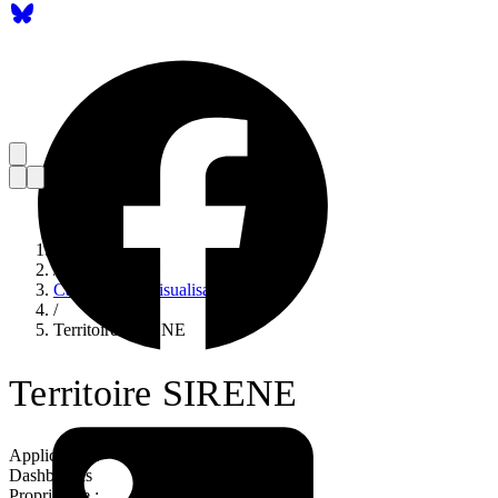
Accueil
/
Catalogue de visualisations
/
Territoire SIRENE
Territoire SIRENE
Application :
Dashboards
Propriétaire :