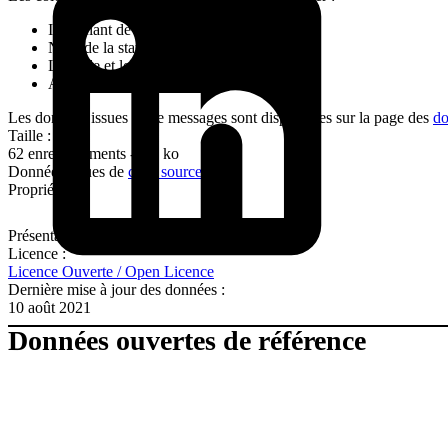
Identifiant de la station
Nom de la station
Latitude et longitude de la station
Altitude de la station
Les données issues de se messages sont disponibles sur la page des
do
Taille :
62 enregistrements - 2,6 ko
Données issues de
cette source
Propriétaire :
Présentation de la plateforme
Licence :
Licence Ouverte / Open Licence
Dernière mise à jour des données :
10 août 2021
Données ouvertes de référence