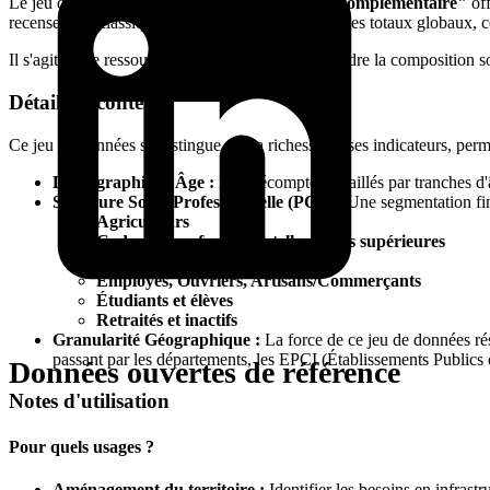
Le jeu de données
"Population - Exploitation complémentaire"
off
recensement classiques qui se limitent souvent à des totaux globaux, c
Il s'agit d'une ressource stratégique pour comprendre la composition so
Détail du contenu
Ce jeu de données se distingue par la richesse de ses indicateurs, perm
Démographie et Âge :
Des décomptes détaillés par tranches d'
Structure Socio-Professionnelle (PCS) :
Une segmentation fine
Agriculteurs
Cadres et professions intellectuelles supérieures
Professions intermédiaires
Employés, Ouvriers, Artisans/Commerçants
Étudiants et élèves
Retraités et inactifs
Granularité Géographique :
La force de ce jeu de données rési
passant par les départements, les EPCI (Établissements Publics
Données ouvertes de référence
Notes d'utilisation
Pour quels usages ?
Aménagement du territoire :
Identifier les besoins en infrastr