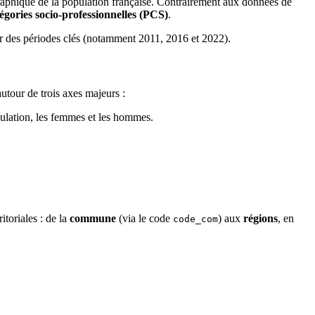
raphique de la population française. Contrairement aux données de
égories socio-professionnelles (PCS)
.
 sur des périodes clés (notamment 2011, 2016 et 2022).
autour de trois axes majeurs :
pulation, les femmes et les hommes.
itoriales : de la
commune
(via le code
) aux
régions
, en
code_com