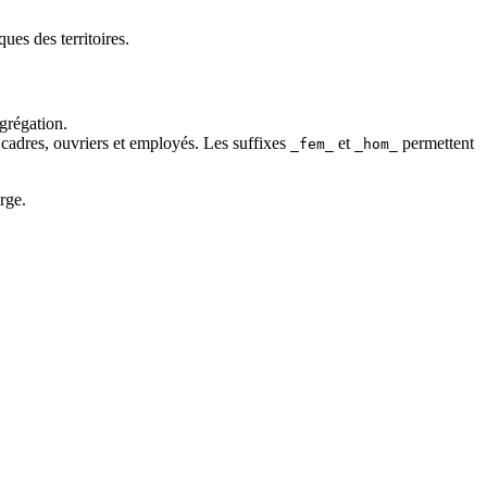
ues des territoires.
grégation.
cadres, ouvriers et employés. Les suffixes
et
permettent
_fem_
_hom_
arge.