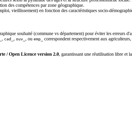
rtition des compétences par zone géographique.
mploi, vieillissement) en fonction des caractéristiques socio-démographiq
graphique souhaité (commune vs département) pour éviter les erreurs d'a
,
,
, ou
correspondent respectivement aux agriculteurs, 
_
cad_
ouv_
emp_
te / Open Licence version 2.0
, garantissant une réutilisation libre et l