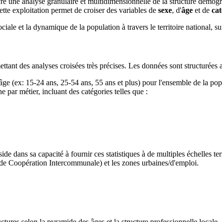
re une analyse granulaire et multidimensionnelle de la structure démog
ette exploitation permet de croiser des variables de
sexe
, d'
âge
et de
cat
ciale et la dynamique de la population à travers le territoire national,
ettant des analyses croisées très précises. Les données sont structurées 
âge (ex: 15-24 ans, 25-54 ans, 55 ans et plus) pour l'ensemble de la po
 par métier, incluant des catégories telles que :
de dans sa capacité à fournir ces statistiques à de multiples échelles terr
 de Coopération Intercommunale) et les zones urbaines/d'emploi.
uctures selon la pyramide des âges et la structure professionnelle locale.